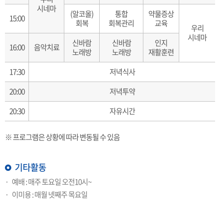
시네마
(알코올)
통합
약물증상
15:00
회복
회복관리
교육
우리
시네마
신바람
신바람
인지
16:00
음악치료
노래방
노래방
재활훈련
17:30
저녁식사
20:00
저녁투약
20:30
자유시간
※ 프로그램은 상황에 따라 변동될 수 있음
기타활동
예배 : 매주 토요일 오전10시~
이미용 : 매월 넷째주 목요일