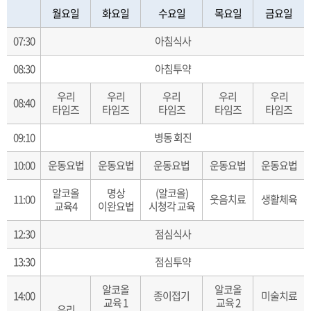
월요일
화요일
수요일
목요일
금요일
07:30
아침식사
08:30
아침투약
우리
우리
우리
우리
우리
08:40
타임즈
타임즈
타임즈
타임즈
타임즈
09:10
병동 회진
10:00
운동요법
운동요법
운동요법
운동요법
운동요법
알코올
명상
(알코올)
11:00
웃음치료
생활체육
교육4
이완요법
시청각 교육
12:30
점심식사
13:30
점심투약
알코올
알코올
14:00
종이접기
미술치료
교육 1
교육 2
우리