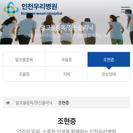
알코올중독/정신클리닉
세상을 밝게 비추는 건강, 인천우리병원과 함께 하는 여정
알코올중독
우울증
조현증
조울증
치매
망상장애
알코올중독/정신클리닉
조현증
조현증
건강의 믿음, 소중한 인생을 함께하는 인천우리병원